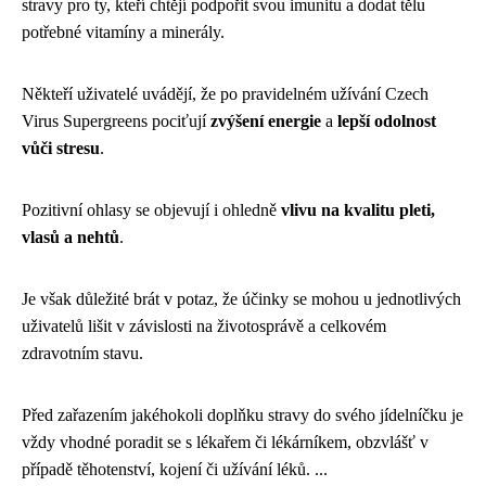
stravy pro ty, kteří chtějí podpořit svou imunitu a dodat tělu
potřebné vitamíny a minerály.
Někteří uživatelé uvádějí, že po pravidelném užívání Czech
Virus Supergreens pociťují
zvýšení energie
a
lepší odolnost
vůči stresu
.
Pozitivní ohlasy se objevují i ohledně
vlivu na kvalitu pleti,
vlasů a nehtů
.
Je však důležité brát v potaz, že účinky se mohou u jednotlivých
uživatelů lišit v závislosti na životosprávě a celkovém
zdravotním stavu.
Před zařazením jakéhokoli doplňku stravy do svého jídelníčku je
vždy vhodné poradit se s lékařem či lékárníkem, obzvlášť v
případě těhotenství, kojení či užívání léků. ...