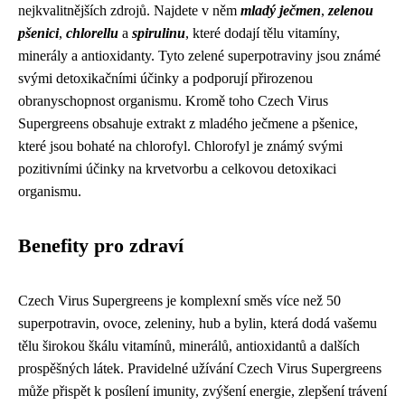
nejkvalitnějších zdrojů. Najdete v něm
mladý ječmen
,
zelenou
pšenici
,
chlorellu
a
spirulinu
, které dodají tělu vitamíny,
minerály a antioxidanty. Tyto zelené superpotraviny jsou známé
svými detoxikačními účinky a podporují přirozenou
obranyschopnost organismu. Kromě toho Czech Virus
Supergreens obsahuje extrakt z mladého ječmene a pšenice,
které jsou bohaté na chlorofyl. Chlorofyl je známý svými
pozitivními účinky na krvetvorbu a celkovou detoxikaci
organismu.
Benefity pro zdraví
Czech Virus Supergreens je komplexní směs více než 50
superpotravin, ovoce, zeleniny, hub a bylin, která dodá vašemu
tělu širokou škálu vitamínů, minerálů, antioxidantů a dalších
prospěšných látek. Pravidelné užívání Czech Virus Supergreens
může přispět k posílení imunity, zvýšení energie, zlepšení trávení