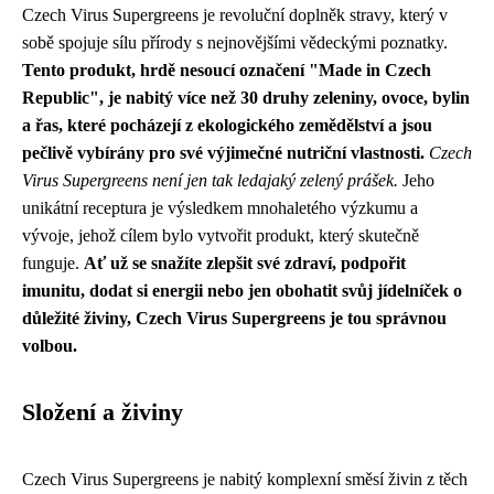
Czech Virus Supergreens je revoluční doplněk stravy, který v
sobě spojuje sílu přírody s nejnovějšími vědeckými poznatky.
Tento produkt, hrdě nesoucí označení "Made in Czech
Republic", je nabitý více než 30 druhy zeleniny, ovoce, bylin
a řas, které pocházejí z ekologického zemědělství a jsou
pečlivě vybírány pro své výjimečné nutriční vlastnosti.
Czech
Virus Supergreens není jen tak ledajaký zelený prášek.
Jeho
unikátní receptura je výsledkem mnohaletého výzkumu a
vývoje, jehož cílem bylo vytvořit produkt, který skutečně
funguje.
Ať už se snažíte zlepšit své zdraví, podpořit
imunitu, dodat si energii nebo jen obohatit svůj jídelníček o
důležité živiny, Czech Virus Supergreens je tou správnou
volbou.
Složení a živiny
Czech Virus Supergreens je nabitý komplexní směsí živin z těch