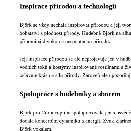
Inspirace přírodou a technologií
Björk se vždy nechala inspirovat přírodou a její t
bohatství a plodnost přírody. Hudebně Björk na albu
připomíná divokou a nespoutanou přírodu.
Její inspirace přírodou se ale neprojevuje jen v hudb
vodních toků a kostýmy inspirované rostlinami a ži
oslavuje krásu a sílu přírody. Zároveň ale upozorňuje
Spolupráce s hudebníky a sborem
Björk pro Cornucopii nespolupracovala jen s osvědče
dodala koncertům dynamiku a energii. Zvuk klarinet
Björk vokálem.