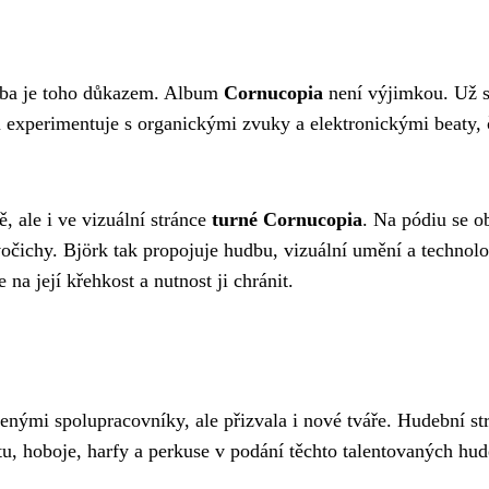
vorba je toho důkazem. Album
Cornucopia
není výjimkou. Už s
 experimentuje s organickými zvuky a elektronickými beaty, č
ě, ale i ve vizuální stránce
turné Cornucopia
. Na pódiu se o
vočichy. Björk tak propojuje hudbu, vizuální umění a technol
 na její křehkost a nutnost ji chránit.
nými spolupracovníky, ale přizvala i nové tváře. Hudební str
u, hoboje, harfy a perkuse v podání těchto talentovaných hud