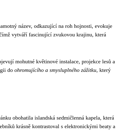
amotný název, odkazující na roh hojnosti, evokuje
ímž vytváří fascinující zvukovou krajinu, která
bjevují mohutné květinové instalace, projekce lesů a
ogii do
ohromujícího a smysluplného zážitku
, který
ánku obohatila islandská sedmičlenná kapela, která
ebníků krásně kontrastoval s elektronickými beaty a