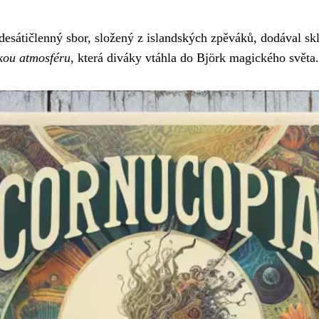
desátičlenný sbor, složený z islandských zpěváků, dodával sk
ckou atmosféru
, která diváky vtáhla do Björk magického světa.