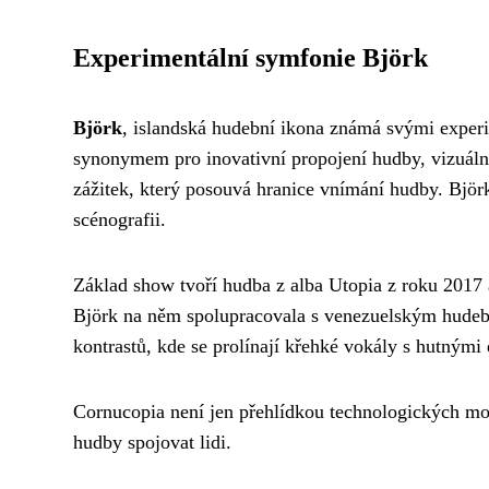
Experimentální symfonie Björk
Björk
, islandská hudební ikona známá svými exper
synonymem pro inovativní propojení hudby, vizuální
zážitek, který posouvá hranice vnímání hudby. Björk
scénografii.
Základ show tvoří hudba z alba Utopia z roku 2017 
Björk na něm spolupracovala s venezuelským hudeb
kontrastů, kde se prolínají křehké vokály s hutnými 
Cornucopia není jen přehlídkou technologických možn
hudby spojovat lidi.