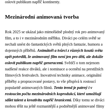
oslovit publikum napříč kontinenty.
Mezinárodní animovaná tvorba
Rok 2025 se ukázal jako mimořádně plodný rok pro animovaný
film, a to i v mezinárodním měřítku. Diváci po celém světě se
nechali unést do fantastických světů plných fantazie, humoru a
dojemných příběhů.
Animátoři a tvůrci z různých koutů světa
opět potvrdili, že animovaný film není jen pro děti, ale dokáže
oslovit publikum napříč generacemi.
Svědčí o tom nejenom
nadšené reakce diváků, ale i nominace a ocenění na prestižních
filmových festivalech. Inovativní techniky animace, originální
příběhy a propracované postavy, to vše přispívá k rostoucí
popularitě animovaných filmů.
Tento trend je patrný i v
rostoucím počtu mezinárodních koprodukcí, které umožňují
sdílet talent a kreativitu napříč hranicemi.
Díky tomu se diváci
mohou těšit na ještě rozmanitější a podnětnější animované filmy