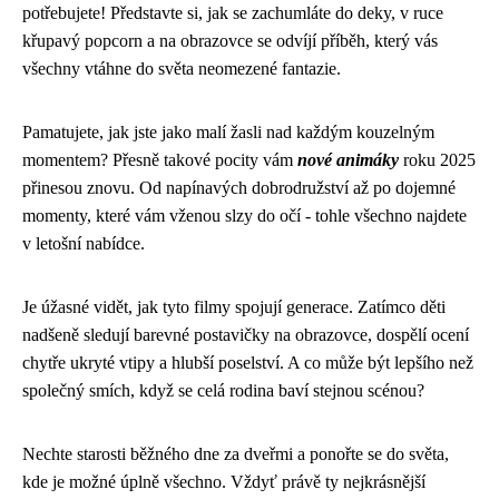
potřebujete! Představte si, jak se zachumláte do deky, v ruce
křupavý popcorn a na obrazovce se odvíjí příběh, který vás
všechny vtáhne do světa neomezené fantazie.
Pamatujete, jak jste jako malí žasli nad každým kouzelným
momentem? Přesně takové pocity vám
nové animáky
roku 2025
přinesou znovu. Od napínavých dobrodružství až po dojemné
momenty, které vám vženou slzy do očí - tohle všechno najdete
v letošní nabídce.
Je úžasné vidět, jak tyto filmy spojují generace. Zatímco děti
nadšeně sledují barevné postavičky na obrazovce, dospělí ocení
chytře ukryté vtipy a hlubší poselství. A co může být lepšího než
společný smích, když se celá rodina baví stejnou scénou?
Nechte starosti běžného dne za dveřmi a ponořte se do světa,
kde je možné úplně všechno. Vždyť právě ty nejkrásnější