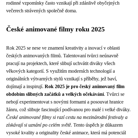
rodinné vzpomínky často vznikají při zdánlivě obyčejných
večerech strávených společně doma.
České animované filmy roku 2025
Rok 2025 se nese ve znamení kreativity a inovací v oblasti
českých animovaných filmů. Talentovaní tvůrci neúnavně
pracují na projektech, které slibují uchvátit diváky všech
věkových kategorií. S využitím moderních technologií a
originálních výtvarných stylů vznikají s příběhy, jež baví,
dojímají a inspirují.
Rok 2025 je pro český animovaný film
obdobím slibných začátků a velkých očekávání
. Tvůrci se
nebojí experimentovat s novými formami a posouvat hranice
žánru, což slibuje fascinující podívanou pro malé i velké diváky.
České animované filmy si razí cestu na mezinárodní festivaly a
získávají si uznání po celém světě.
Tento úspěch je důkazem
vysoké kvality a originality české animace, která má potenciál