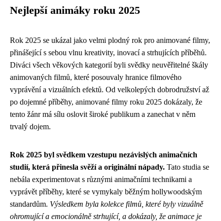
Nejlepší animáky roku 2025
Rok 2025 se ukázal jako velmi plodný rok pro animované filmy,
přinášející s sebou vlnu kreativity, inovací a strhujících příběhů.
Diváci všech věkových kategorií byli svědky neuvěřitelné škály
animovaných filmů, které posouvaly hranice filmového
vyprávění a vizuálních efektů. Od velkolepých dobrodružství až
po dojemné příběhy, animované filmy roku 2025 dokázaly, že
tento žánr má sílu oslovit široké publikum a zanechat v něm
trvalý dojem.
Rok 2025 byl svědkem vzestupu nezávislých animačních
studií, která přinesla svěží a originální nápady.
Tato studia se
nebála experimentovat s různými animačními technikami a
vyprávět příběhy, které se vymykaly běžným hollywoodským
standardům.
Výsledkem byla kolekce filmů, které byly vizuálně
ohromující a emocionálně strhující, a dokázaly, že animace je