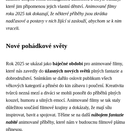
které jim připomenou jejich vlastní dětství.
Animované filmy
roku 2025 tak dokazují, že některé příběhy jsou zkrátka
nadčasové a postavy v nich žijící si zaslouží, abychom se k nim
vraceli.
Nové pohádkové světy
Rok 2025 se ukázal jako
báječné období
pro animované filmy,
které nás zavedly do
úžasných nových světů
plných fantazie a
dobrodružství. Snímkům se dařilo oslovit publikum všech
věkových kategorií a přinést do kin zábavu i poučení. Kreativita
tvůrců nezná mezí a diváci se mohli ponořit do příběhů plných
kouzel, humoru a silných emocí. Animované filmy se tak staly
důležitou součástí filmové krajiny a dokázaly, že mají sílu
inspirovat, bavit a spojovat. Těšme se na další
nábojem fantazie
nabité
animované příběhy, které nám v budoucnu filmové plátna
přinesou.