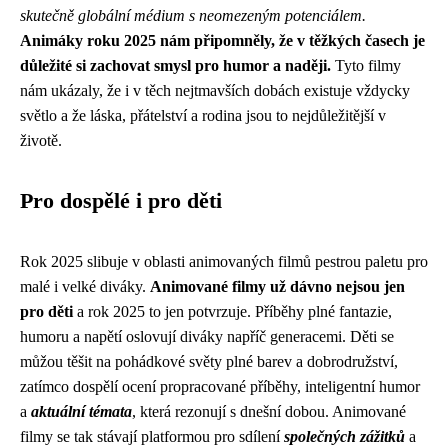
skutečně globální médium s neomezeným potenciálem.
Animáky roku 2025 nám připomněly, že v těžkých časech je
důležité si zachovat smysl pro humor a naději.
Tyto filmy
nám ukázaly, že i v těch nejtmavších dobách existuje vždycky
světlo a že láska, přátelství a rodina jsou to nejdůležitější v
životě.
Pro dospělé i pro děti
Rok 2025 slibuje v oblasti animovaných filmů pestrou paletu pro
malé i velké diváky.
Animované filmy už dávno nejsou jen
pro děti
a rok 2025 to jen potvrzuje. Příběhy plné fantazie,
humoru a napětí oslovují diváky napříč generacemi. Děti se
můžou těšit na pohádkové světy plné barev a dobrodružství,
zatímco dospělí ocení propracované příběhy, inteligentní humor
a
aktuální témata
, která rezonují s dnešní dobou. Animované
filmy se tak stávají platformou pro sdílení
společných zážitků
a