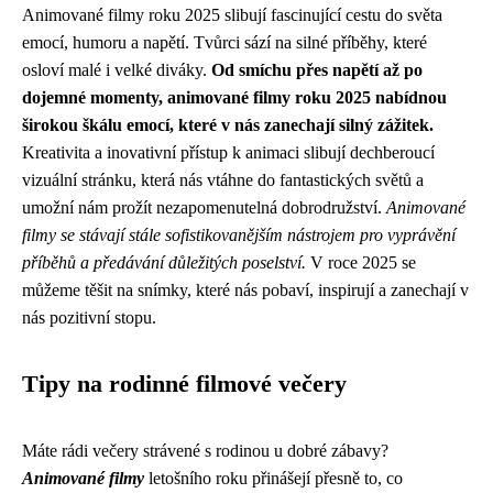
Animované filmy roku 2025 slibují fascinující cestu do světa
emocí, humoru a napětí. Tvůrci sází na silné příběhy, které
osloví malé i velké diváky.
Od smíchu přes napětí až po
dojemné momenty, animované filmy roku 2025 nabídnou
širokou škálu emocí, které v nás zanechají silný zážitek.
Kreativita a inovativní přístup k animaci slibují dechberoucí
vizuální stránku, která nás vtáhne do fantastických světů a
umožní nám prožít nezapomenutelná dobrodružství.
Animované
filmy se stávají stále sofistikovanějším nástrojem pro vyprávění
příběhů a předávání důležitých poselství.
V roce 2025 se
můžeme těšit na snímky, které nás pobaví, inspirují a zanechají v
nás pozitivní stopu.
Tipy na rodinné filmové večery
Máte rádi večery strávené s rodinou u dobré zábavy?
Animované filmy
letošního roku přinášejí přesně to, co