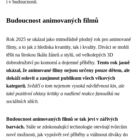
i v budoucnosti.
Budoucnost animovaných filmů
Rok 2025 se ukázal jako mimořádně plodný rok pro animované
filmy, a to jak z hlediska kvantity, tak i kvality. Diváci se mohli
těšit na širokou škálu žánrů a stylů, od velkolepých 3D
dobrodružství po komorní a dojemné příběhy.
Tento rok jasně
ukázal, že animované filmy nejsou určeny pouze dětem, ale
dokáží oslovit a zaujmout publikum všech věkových
kategorií.
Svědčí o tom nejenom vysoká návštěvnost kin, ale
také pozitivní ohlasy kritiky a nadšené reakce fanoušků na
sociálních sítích.
Budoucnost animovaných filmů se tak jeví v zářivých
barvách.
Stále se zdokonalující technologie otevírají tvůrcům
nové možnosti, jak vyprávět své příběhy a vtáhnout diváky do