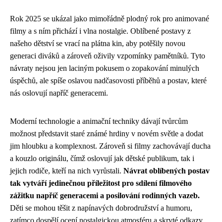
Rok 2025 se ukázal jako mimořádně plodný rok pro animované
filmy a s ním přichází i vlna nostalgie. Oblíbené postavy z
našeho dětství se vrací na plátna kin, aby potěšily novou
generaci diváků a zároveň oživily vzpomínky pamětníků. Tyto
návraty nejsou jen laciným pokusem o zopakování minulých
úspěchů, ale spíše oslavou nadčasovosti příběhů a postav, které
nás oslovují napříč generacemi.
Moderní technologie a animační techniky dávají tvůrcům
možnost představit staré známé hrdiny v novém světle a dodat
jim hloubku a komplexnost. Zároveň si filmy zachovávají ducha
a kouzlo originálu, čímž oslovují jak dětské publikum, tak i
jejich rodiče, kteří na nich vyrůstali.
Návrat oblíbených postav
tak vytváří jedinečnou příležitost pro sdílení filmového
zážitku napříč generacemi a posilování rodinných vazeb.
Děti se mohou těšit z napínavých dobrodružství a humoru,
zatímco dospělí ocení nostalgickou atmosféru a skryté odkazy,