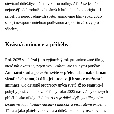
otevírání důležitých témat v kruhu rodiny. Ať už se jedná o
nejnovější dobrodružství známých hrdinů, nebo o originální
příběhy z neprobádaných světů, animované filmy roku 2025
slibují nezapomenutelnou podívanou a spoustu zábavy pro
všechny.
Krásná animace a příběhy
Rok 2025 se ukázal jako výjimečný rok pro animované filmy,
které nás okouzlily nejen svou krásou, ale i silnými příběhy.
Animační studia po celém světě se překonala a nabídla nám
vizuálně ohromující díla, jež posouvají hranice možností
animace.
Od detailně propracovaných světů až po realistické
pohyby postav, animované filmy roku 2025 nás vtáhly do svých
příběhů jako nikdy předtím.
A co je důležitější, tyto filmy nám
kromě vizuální hostiny nabídly i hluboké a inspirativní příběhy.
Témata jako přátelství, odvaha a důležitost rodiny rezonovala s