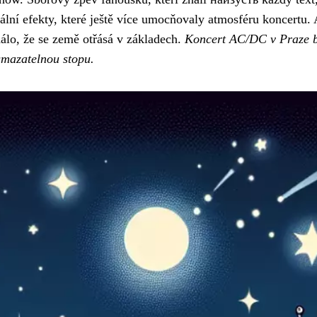
lní efekty, které ještě více umocňovaly atmosféru koncertu. 
dálo, že se země otřásá v základech.
Koncert AC/DC v Praze by
smazatelnou stopu.