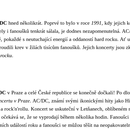
/DC
hned několikrát. Poprvé to bylo v roce
1991
, kdy jejich 
ely i fanoušků tenkrát sálala, je dodnes nezapomenutelná. AC
 pokaždé s neutuchající energií a oddaností hard rocku. Ať u
dili krev v žilách tisícům fanoušků. Jejich koncerty jsou z
 rocku
.
DC
v Praze a celé České republice se konečně dočkali! Po dl
ncertu v Praze
. AC/DC, známí svými ikonickými hity jako Hi
a rock'n'rollu. Koncert se uskuteční v Letňanech, oblíbeném 
 očekává se, že se vyprodají během několika hodin. Fanoušc
ích událostí roku a fanoušci se můžou těšit na neopakovatel