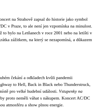
koncert na Strahově zapsal do historie jako symbol
/DC v Praze, to ale není jen vzpomínka na minulost.
ž to bylo na Letňanech v roce 2001 nebo na letišti v
krátka zážitkem, na který se nezapomíná, a důkazem
ouhém čekání a odkladech kvůli pandemii
ghway to Hell, Back in Black nebo Thunderstruck,
místě pro velké hudební události.
Vstupenky na
i by proto neměli váhat s nákupem. Koncert AC/DC
nou atmosféru a show plnou energie.