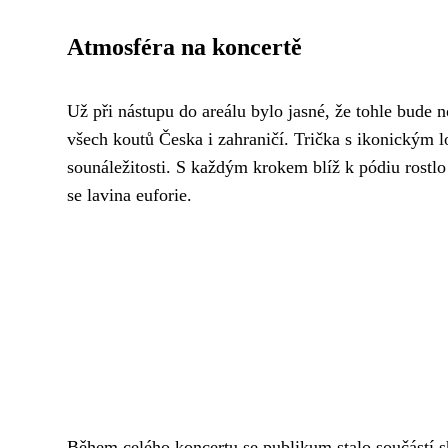
Atmosféra na koncertě
Už při nástupu do areálu bylo jasné, že tohle bude 
všech koutů Česka i zahraničí. Trička s ikonickým
sounáležitosti. S každým krokem blíž k pódiu rostl
se lavina euforie.
Během celého koncertu se publikum stalo součástí sh