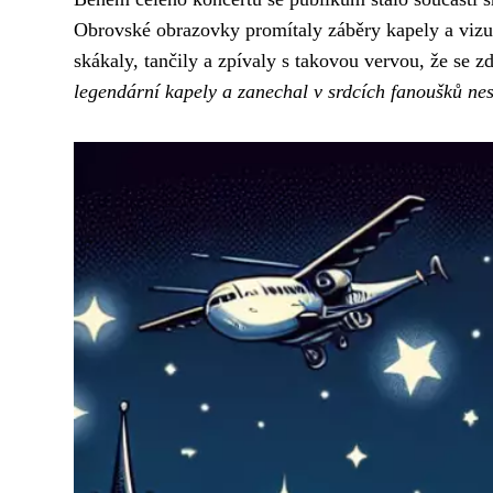
Obrovské obrazovky promítaly záběry kapely a vizuá
skákaly, tančily a zpívaly s takovou vervou, že se z
legendární kapely a zanechal v srdcích fanoušků ne