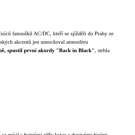
isíců fanoušků AC/DC, kteří se sjížděli do Prahy ze
alských akcentů jen umocňoval atmosféru
mě, spustil první akordy "Back in Black"
, strhla
se mísil s hutnými riffy kytar a dunivými bicími.