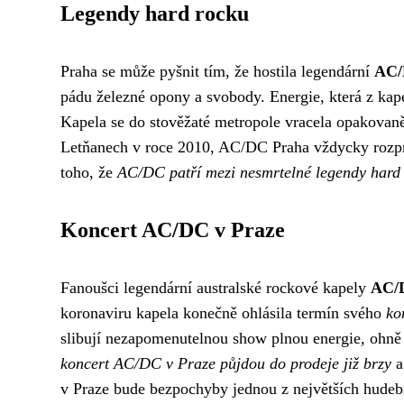
Legendy hard rocku
Praha se může pyšnit tím, že hostila legendární
AC
pádu železné opony a svobody. Energie, která z kap
Kapela se do stověžaté metropole vracela opakovaně,
Letňanech v roce 2010, AC/DC Praha vždycky rozprou
toho, že
AC/DC patří mezi nesmrtelné legendy hard
Koncert AC/DC v Praze
Fanoušci legendární australské rockové kapely
AC/
koronaviru kapela konečně ohlásila termín svého
ko
slibují nezapomenutelnou show plnou energie, ohně 
koncert AC/DC v Praze půjdou do prodeje již brzy
a
v Praze bude bezpochyby jednou z největších hudebn