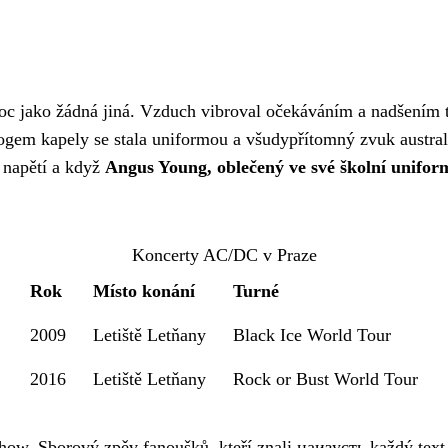
noc jako žádná jiná. Vzduch vibroval očekáváním a nadšením t
 logem kapely se stala uniformou a všudypřítomný zvuk austr
o napětí a když
Angus Young, oblečený ve své školní unifor
Koncerty AC/DC v Praze
Rok
Místo konání
Turné
2009
Letiště Letňany
Black Ice World Tour
2016
Letiště Letňany
Rock or Bust World Tour
ow. Sborový zpěv fanoušků, kteří znali наизусть každý text, 