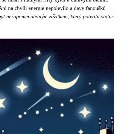
Ani na chvíli energie nepolevilo a davy fanoušků
l nezapomenutelným zážitkem, který potvrdil status