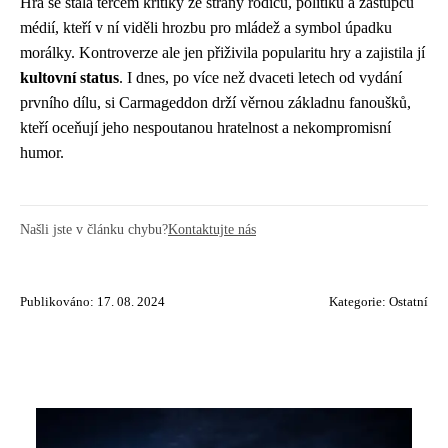
Hra se stala terčem kritiky ze strany rodičů, politiků a zástupců
médií, kteří v ní viděli hrozbu pro mládež a symbol úpadku
morálky. Kontroverze ale jen přiživila popularitu hry a zajistila jí
kultovní status
. I dnes, po více než dvaceti letech od vydání
prvního dílu, si Carmageddon drží věrnou základnu fanoušků,
kteří oceňují jeho nespoutanou hratelnost a nekompromisní
humor.
Našli jste v článku chybu?
Kontaktujte nás
Publikováno: 17. 08. 2024
Kategorie:
Ostatní