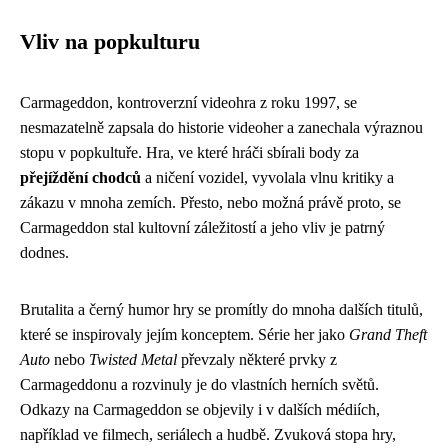
Vliv na popkulturu
Carmageddon, kontroverzní videohra z roku 1997, se
nesmazatelně zapsala do historie videoher a zanechala výraznou
stopu v popkultuře. Hra, ve které hráči sbírali body za
přejíždění chodců
a ničení vozidel, vyvolala vlnu kritiky a
zákazu v mnoha zemích. Přesto, nebo možná právě proto, se
Carmageddon stal kultovní záležitostí a jeho vliv je patrný
dodnes.
Brutalita a černý humor hry se promítly do mnoha dalších titulů,
které se inspirovaly jejím konceptem. Série her jako
Grand Theft
Auto
nebo
Twisted Metal
převzaly některé prvky z
Carmageddonu a rozvinuly je do vlastních herních světů.
Odkazy na Carmageddon se objevily i v dalších médiích,
například ve filmech, seriálech a hudbě. Zvuková stopa hry,