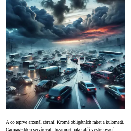
A co teprve arzenál zbraní! Kromě obligátních raket a kulometů,
Carmageddon servíroval i bizarnosti jako obří vystřelovací