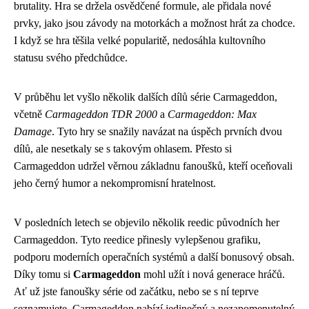
brutality. Hra se držela osvědčené formule, ale přidala nové
prvky, jako jsou závody na motorkách a možnost hrát za chodce.
I když se hra těšila velké popularitě, nedosáhla kultovního
statusu svého předchůdce.
V průběhu let vyšlo několik dalších dílů série Carmageddon,
včetně
Carmageddon TDR 2000
a
Carmageddon: Max
Damage
. Tyto hry se snažily navázat na úspěch prvních dvou
dílů, ale nesetkaly se s takovým ohlasem. Přesto si
Carmageddon udržel věrnou základnu fanoušků, kteří oceňovali
jeho černý humor a nekompromisní hratelnost.
V posledních letech se objevilo několik reedic původních her
Carmageddon. Tyto reedice přinesly vylepšenou grafiku,
podporu moderních operačních systémů a další bonusový obsah.
Díky tomu si
Carmageddon
mohl užít i nová generace hráčů.
Ať už jste fanoušky série od začátku, nebo se s ní teprve
seznamujete, Carmageddon nabízí jedinečný a nezapomenutelný