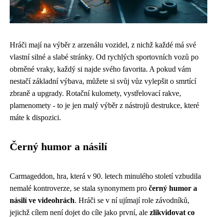
Hráči mají na výběr z arzenálu vozidel, z nichž každé má své
vlastní silné a slabé stránky. Od rychlých sportovních vozů po
obrněné vraky, každý si najde svého favorita. A pokud vám
nestačí základní výbava, můžete si svůj vůz vylepšit o smrtící
zbraně a upgrady. Rotační kulomety, vystřelovací rakve,
plamenomety - to je jen malý výběr z nástrojů destrukce, které
máte k dispozici.
Černý humor a násilí
Carmageddon, hra, která v 90. letech minulého století vzbudila
nemalé kontroverze, se stala synonymem pro
černý humor a
násilí ve videohrách
. Hráči se v ní ujímají role závodníků,
jejichž cílem není dojet do cíle jako první, ale
zlikvidovat co