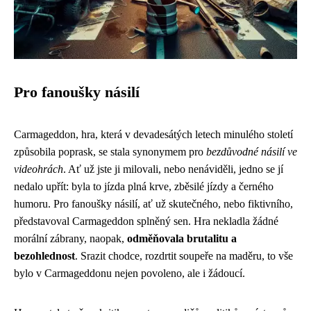
Pro fanoušky násilí
Carmageddon, hra, která v devadesátých letech minulého století
způsobila poprask, se stala synonymem pro
bezdůvodné násilí ve
videohrách
. Ať už jste ji milovali, nebo nenáviděli, jedno se jí
nedalo upřít: byla to jízda plná krve, zběsilé jízdy a černého
humoru. Pro fanoušky násilí, ať už skutečného, nebo fiktivního,
představoval Carmageddon splněný sen. Hra nekladla žádné
morální zábrany, naopak,
odměňovala brutalitu a
bezohlednost
. Srazit chodce, rozdrtit soupeře na maděru, to vše
bylo v Carmageddonu nejen povoleno, ale i žádoucí.