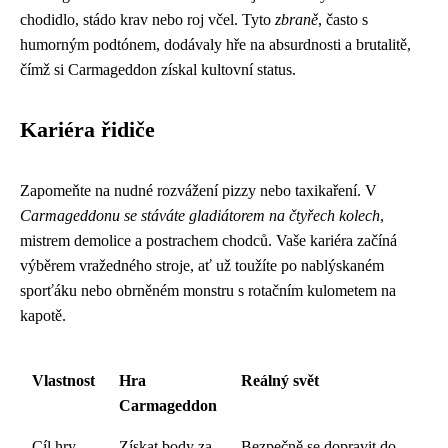
chodidlo, stádo krav nebo roj včel. Tyto
zbraně
, často s
humorným podtónem, dodávaly hře na absurdnosti a brutalitě,
čímž si Carmageddon získal kultovní status.
Kariéra řidiče
Zapomeňte na nudné rozvážení pizzy nebo taxikaření. V
Carmageddonu se stáváte gladiátorem na čtyřech kolech
,
mistrem demolice a postrachem chodců. Vaše kariéra začíná
výběrem vražedného stroje, ať už toužíte po nablýskaném
sporťáku nebo obrněném monstru s rotačním kulometem na
kapotě.
Vlastnost
Hra
Reálný svět
Carmageddon
Cíl hry
Získat body za
Bezpečně se dopravit do