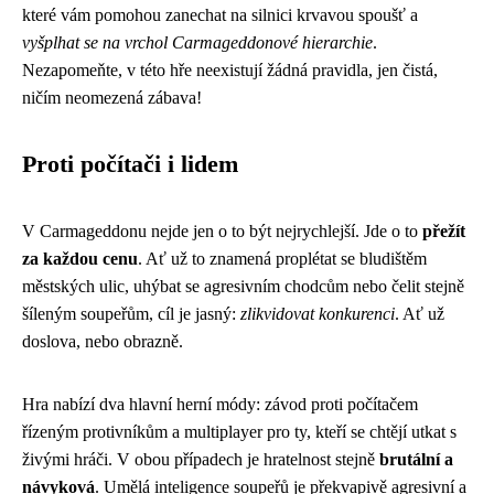
které vám pomohou zanechat na silnici krvavou spoušť a
vyšplhat se na vrchol Carmageddonové hierarchie
.
Nezapomeňte, v této hře neexistují žádná pravidla, jen čistá,
ničím neomezená zábava!
Proti počítači i lidem
V Carmageddonu nejde jen o to být nejrychlejší. Jde o to
přežít
za každou cenu
. Ať už to znamená proplétat se bludištěm
městských ulic, uhýbat se agresivním chodcům nebo čelit stejně
šíleným soupeřům, cíl je jasný:
zlikvidovat konkurenci
. Ať už
doslova, nebo obrazně.
Hra nabízí dva hlavní herní módy: závod proti počítačem
řízeným protivníkům a multiplayer pro ty, kteří se chtějí utkat s
živými hráči. V obou případech je hratelnost stejně
brutální a
návyková
. Umělá inteligence soupeřů je překvapivě agresivní a