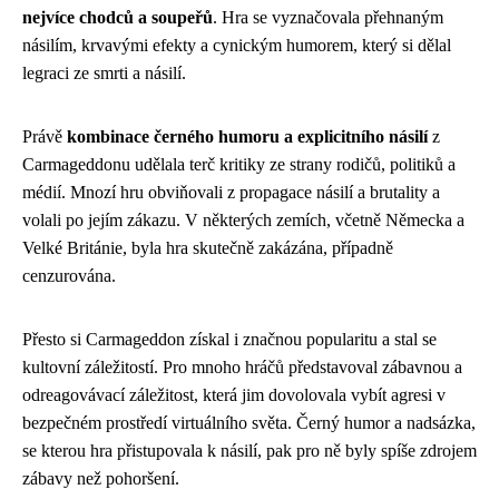
nejvíce chodců a soupeřů
. Hra se vyznačovala přehnaným
násilím, krvavými efekty a cynickým humorem, který si dělal
legraci ze smrti a násilí.
Právě
kombinace černého humoru a explicitního násilí
z
Carmageddonu udělala terč kritiky ze strany rodičů, politiků a
médií. Mnozí hru obviňovali z propagace násilí a brutality a
volali po jejím zákazu. V některých zemích, včetně Německa a
Velké Británie, byla hra skutečně zakázána, případně
cenzurována.
Přesto si Carmageddon získal i značnou popularitu a stal se
kultovní záležitostí. Pro mnoho hráčů představoval zábavnou a
odreagovávací záležitost, která jim dovolovala vybít agresi v
bezpečném prostředí virtuálního světa. Černý humor a nadsázka,
se kterou hra přistupovala k násilí, pak pro ně byly spíše zdrojem
zábavy než pohoršení.