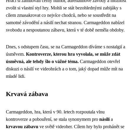
Hráči si zamilovali černý humor, adrenalinové závody a možnost
zvolit si vlastní styl hry. Mohli se stát bezohlednými zabijáky s
cílem zmasakrovat co nejvíce chodců, nebo se soustředit na
samotné závodění a násilí nechat stranou. Carmageddon nabízel
svobodu a nespoutanou zábavu, která v té době neměla obdoby.
Dnes, s odstupem času, se na Carmageddon díváme s nostalgií a
úsměvem.
Kontroverze, kterou hra vyvolala, se může zdát
úsměvná, ale tehdy šlo o vážné téma.
Carmageddon otevřel
diskuzi o násilí ve videohrách a o tom, jaký dopad může mít na
mladé lidi.
Krvavá zábava
Carmageddon, hra, která v 90. letech rozpoutala vlnu
kontroverze a pobouření, se stala synonymem pro
násilí
a
krvavou zábavu
ve světě videoher. Cílem hry bylo prohánět se