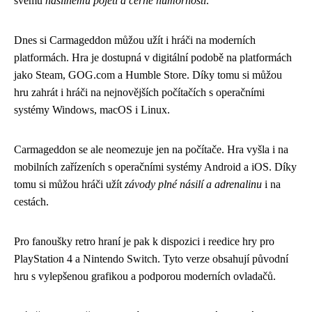
svému
násilnému pojetí a černé humornosti
.
Dnes si Carmageddon můžou užít i hráči na moderních
platformách. Hra je dostupná v digitální podobě na platformách
jako Steam, GOG.com a Humble Store. Díky tomu si můžou
hru zahrát i hráči na nejnovějších počítačích s operačními
systémy Windows, macOS i Linux.
Carmageddon se ale neomezuje jen na počítače. Hra vyšla i na
mobilních zařízeních s operačními systémy Android a iOS. Díky
tomu si můžou hráči užít
závody plné násilí a adrenalinu
i na
cestách.
Pro fanoušky retro hraní je pak k dispozici i reedice hry pro
PlayStation 4 a Nintendo Switch. Tyto verze obsahují původní
hru s vylepšenou grafikou a podporou moderních ovladačů.