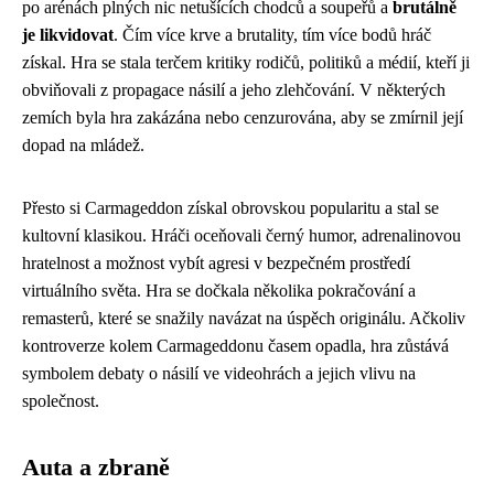
po arénách plných nic netušících chodců a soupeřů a
brutálně
je likvidovat
. Čím více krve a brutality, tím více bodů hráč
získal. Hra se stala terčem kritiky rodičů, politiků a médií, kteří ji
obviňovali z propagace násilí a jeho zlehčování. V některých
zemích byla hra zakázána nebo cenzurována, aby se zmírnil její
dopad na mládež.
Přesto si Carmageddon získal obrovskou popularitu a stal se
kultovní klasikou. Hráči oceňovali černý humor, adrenalinovou
hratelnost a možnost vybít agresi v bezpečném prostředí
virtuálního světa. Hra se dočkala několika pokračování a
remasterů, které se snažily navázat na úspěch originálu. Ačkoliv
kontroverze kolem Carmageddonu časem opadla, hra zůstává
symbolem debaty o násilí ve videohrách a jejich vlivu na
společnost.
Auta a zbraně