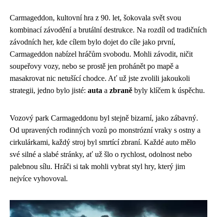
Carmageddon, kultovní hra z 90. let, šokovala svět svou
kombinací závodění a brutální destrukce. Na rozdíl od tradičních
závodních her, kde cílem bylo dojet do cíle jako první,
Carmageddon nabízel hráčům svobodu. Mohli závodit, ničit
soupeřovy vozy, nebo se prostě jen prohánět po mapě a
masakrovat nic netušící chodce. Ať už jste zvolili jakoukoli
strategii, jedno bylo jisté:
auta
a
zbraně
byly klíčem k úspěchu.
Vozový park Carmageddonu byl stejně bizarní, jako zábavný.
Od upravených rodinných vozů po monstrózní vraky s ostny a
cirkulárkami, každý stroj byl smrtící zbraní. Každé auto mělo
své silné a slabé stránky, ať už šlo o rychlost, odolnost nebo
palebnou sílu. Hráči si tak mohli vybrat styl hry, který jim
nejvíce vyhovoval.