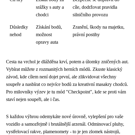
srážky s auty a
cíle, dodržovat pravidla
chodci
silničního provozu
Důsledky
Získání bodů,
Zranění, škody na majetku,
nehod
možnost
právní postihy
opravy auta
Cesta na vrchol je dlážděna krví, potem a úlomky zničených aut.
Vybírat můžete z rozmanitých herních módů. Zkuste klasický
závod, kde cílem není dojet první, ale zlikvidovat všechny
soupeře a nasbírat co nejvíce bodů za kreativní masakry chodců.
Pro milovníky výzev je tu mód "Checkpoint", kde se proti vám
staví nejen soupeři, ale i čas.
S každou výhrou odemykáte nové úrovně, vylepšení pro vaše
vozidlo a samozřejmě i brutálnější arzenál. Odminovací pluhy,
vystřelovací rakve, plamenomety - to je jen zlomek nástrojů,