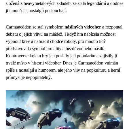
složená z heavymetalových skladeb, se stala legendární a dodnes
ji fanoušci s nostalgií poslouchají.
Carmageddon se stal symbolem
násilných videoher
a rozpoutal
debatu o jejich vlivu na mládež. I když hra nabízela možnost
vypnout krev a nahradit chodce roboty, pro mnoho lidí
představovala symbol brutality a bezdůvodného násilí.
Kontroverze kolem hry jen posílily její popularitu a zajistily jí
trvalé místo v historii videoher. Dnes je Carmageddon vnímán
spíše s nostalgií a humorem, ale jeho vliv na popkulturu a herní
průmysl je nepopiratelný.